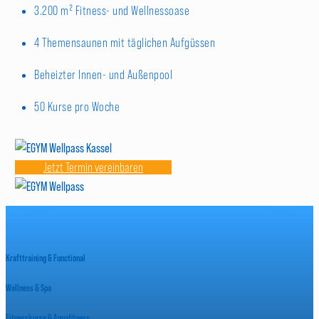
3.200 m² Fitness- und Wellnessoase
4 Themensaunen mit täglichen Aufgüssen
Beheizter Innen- und Außenpool
50 Kurse pro Woche
Jetzt Termin vereinbaren
Krafttraining & Functional
Wellness & Spa
Fitnesskurse & Aquafitness