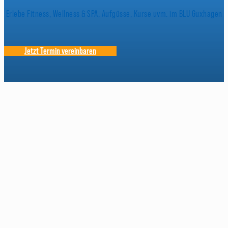
Erlebe Fitness, Wellness & SPA, Aufgüsse, Kurse uvm. im BLU Guxhagen
Jetzt Termin vereinbaren