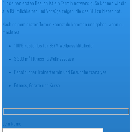
Für deinen ersten Besuch ist ein Termin notwendig. So können wir dir
alle Räumlichkeiten und Vorzüge zeigen, die das BLU zu bieten hat.
Nach deinem ersten Termin kannst du kommen und gehen, wann du
möchtest.
100% kostenlos für EGYM Wellpass Mitglieder
3.200 m² Fitness- & Wellnessoase
Persönlicher Trainertermin und Gesundheitsanalyse
Fitness, Geräte und Kurse
Dein Name