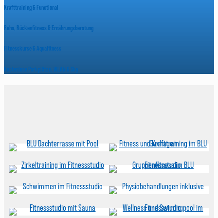
Krafttraining & Functional
Reha, Rückenfitness & Ernährungsberatung
Fitnesskurse & Aquafitness
Kostenlose Parkplätze, WLAN & Sky