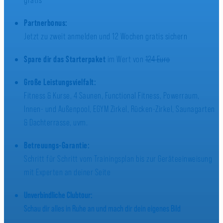
gratis
Partnerbonus:
Jetzt zu zweit anmelden und 12 Wochen gratis sichern
Spare dir das Starterpaket
im Wert von
124 Euro
Große Leistungsvielfalt:
Fitness & Kurse, 4 Saunen, Functional Fitness, Powerraum,
Innen- und Außenpool, EGYM Zirkel, Rücken-Zirkel, Saunagarten
& Dachterrasse, uvm.
Betreuungs-Garantie:
Schritt für Schritt vom Trainingsplan bis zur Geräteeinweisung
mit Experten an deiner Seite
Unverbindliche Clubtour:
Schau dir alles in Ruhe an und mach dir dein eigenes Bild